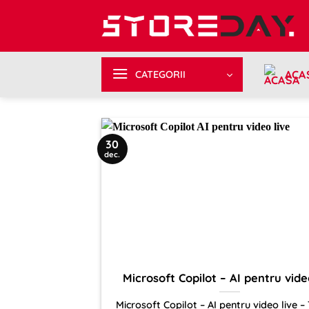
Sari
la
conținut
ACA
CATEGORII
30
dec.
Microsoft Copilot – AI pentru vide
Microsoft Copilot – AI pentru video live –