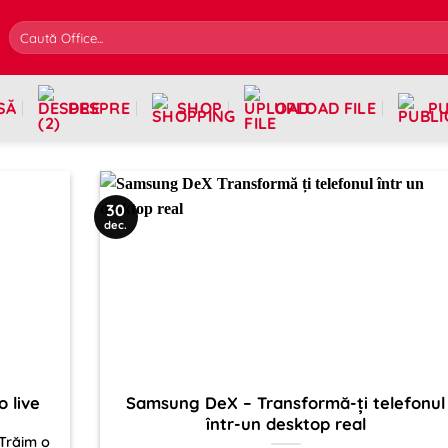
SĂ
DESPRE
SHOP
UPLOAD FILE
PU
30
dec.
o live
Samsung DeX – Transformă-ți telefonul
într-un desktop real
 Trăim o