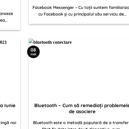
Facebook Messenger – Cu toții suntem familiariza
lanseze
cu Facebook și cu principalul său serviciu de...
ea...
08
mai
a Iunie
Bluetooth – Cum să remediați problemel
de asociere
ingă noi
Bluetooth este o metodă populară de a transfe