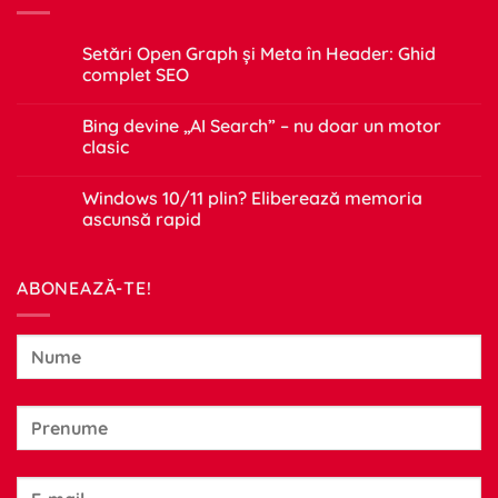
Setări Open Graph și Meta în Header: Ghid
complet SEO
Niciun
comentariu
Bing devine „AI Search” – nu doar un motor
la
Setări
clasic
Open
Graph
Niciun
și
comentariu
Windows 10/11 plin? Eliberează memoria
Meta
la
în
Bing
ascunsă rapid
Header:
devine
Ghid
„AI
Niciun
complet
Search”
comentariu
SEO
–
la
ABONEAZĂ-TE!
nu
Windows
doar
10/11
un
plin?
motor
Eliberează
clasic
memoria
ascunsă
rapid