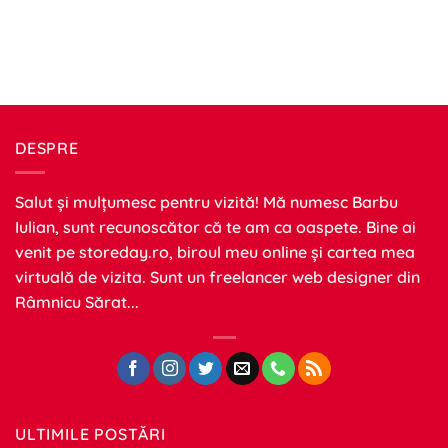
DESPRE
Salut și mulțumesc pentru vizită! Mă numesc Barbu
Iulian, sunt recunoscător că te am ca oaspete. Bine ai
venit pe
storeday.ro
, biroul meu online și cartea mea
virtuală de vizita. Sunt un freelancer web designer din
Râmnicu Sărat...
ULTIMILE POSTĂRI