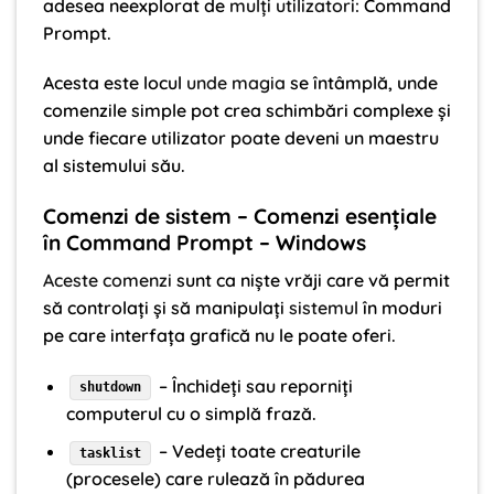
adesea neexplorat de
mulți utilizatori
: Command
Prompt.
Acesta este locul
unde magia
se întâmplă, unde
comenzile simple pot crea schimbări complexe și
unde fiecare utilizator poate deveni un maestru
al sistemului său.
Comenzi de sistem – Comenzi esențiale
în Command Prompt – Windows
Aceste comenzi
sunt ca niște vrăji care vă permit
să controlați și să manipulați
sistemul
în moduri
pe care interfața grafică nu le poate oferi.
– Închideți sau reporniți
shutdown
computerul cu o simplă frază.
– Vedeți toate creaturile
tasklist
(procesele) care rulează în pădurea