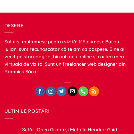
venit pe
storeday.ro
, biroul meu online și cartea mea
virtuală de vizita. Sunt un freelancer web designer din
Râmnicu Sărat...
ULTIMILE POSTĂRI
Setări Open Graph și Meta în Header: Ghid
complet SEO
Niciun
comentariu
Bing devine „AI Search” – nu doar un motor
la
Setări
clasic
Open
Graph
Niciun
și
comentariu
Windows 10/11 plin? Eliberează memoria
Meta
la
în
Bing
ascunsă rapid
Header:
devine
Ghid
„AI
Niciun
complet
Search”
comentariu
SEO
–
la