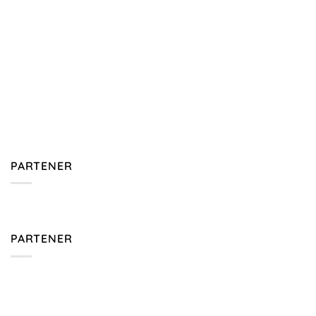
PARTENER
PARTENER
DESPRE
Salut și mulțumesc pentru vizită! Mă numesc Barbu
Iulian, sunt recunoscător că te am ca oaspete. Bine ai