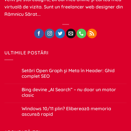
virtuală de vizita. Sunt un freelancer web designer din
Râmnicu Sărat...
ULTIMILE POSTĂRI
Setări Open Graph și Meta în Header: Ghid
complet SEO
Niciun
comentariu
Bing devine „AI Search” – nu doar un motor
la
Setări
clasic
Open
Graph
Niciun
și
comentariu
Windows 10/11 plin? Eliberează memoria
Meta
la
în
Bing
ascunsă rapid
Header:
devine
Ghid
„AI
Niciun
complet
Search”
comentariu
SEO
–
la