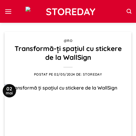
Sari
la
conținut
@RO
Transformă-ți spațiul cu stickere
de la WallSign
POSTAT PE
02/05/2024
DE:
STOREDAY
02
mai