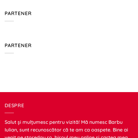
PARTENER
PARTENER
DESPRE
Salut și mulțumesc pentru vizită! Mă numesc Barbu
Iulian, sunt recunoscător că te am ca oaspete. Bine ai
venit pe
storeday.ro
, biroul meu online și cartea mea