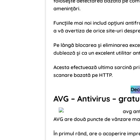
folosește detectarea bazată pe com
amenințări.
Funcțiile mai noi includ opțiuni antif
a vă avertiza de orice site-uri despre 
Pe lângă blocarea și eliminarea ex
dublează
și ca un excelent utilitar ant
Acesta efectuează ultima sarcină pri
scanare bazată pe HTTP.
Dec
AVG – Antivirus – gratu
AVG are două puncte de vânzare ma
În primul rând, are o acoperire impr