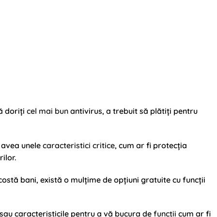
ă doriți
cel mai bun
antivirus, a trebuit să plătiți pentru
a avea unele
caracteristici critice
, cum ar fi protecția
ilor.
ostă bani, există o mulțime de opțiuni gratuite cu funcții
e sau caracteristicile pentru a vă bucura de
funcții
cum ar fi