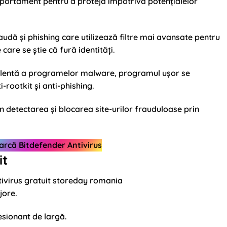
portament pentru a proteja împotriva potențialelor
raudă și phishing care utilizează
filtre
mai avansate pentru
care se știe că fură identități.
celentă a programelor malware, programul ușor se
i-rootkit și anti-phishing.
n detectarea și blocarea site-urilor frauduloase prin
arcă Bitdefender Antivirus
it
jore.
esionant de largă.