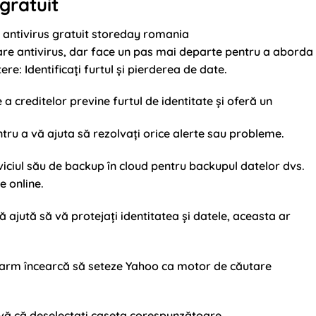
gratuit
are antivirus, dar face un pas mai departe pentru a aborda
re: Identificați furtul și pierderea de date.
a creditelor previne furtul de identitate și oferă un
entru a vă ajuta să rezolvați orice alerte sau probleme.
ciul său de backup în cloud pentru backupul datelor dvs.
e online.
ă ajută să vă protejați identitatea și datele, aceasta ar
neAlarm încearcă să seteze Yahoo ca motor de căutare
i-vă că deselectați caseta corespunzătoare.