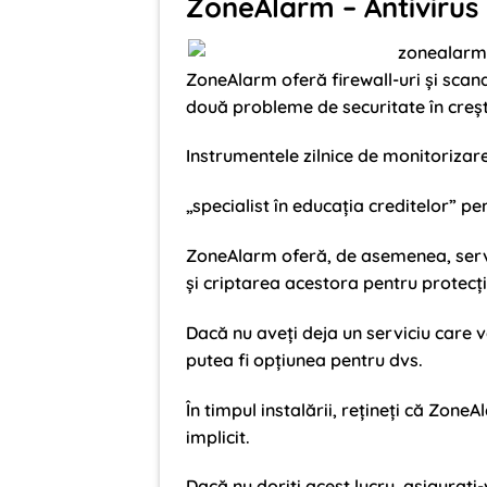
ZoneAlarm – Antivirus 
ZoneAlarm oferă firewall-uri și scan
două probleme de securitate în crește
Instrumentele zilnice de monitorizare 
„specialist în educația creditelor” p
ZoneAlarm oferă, de asemenea, servi
și criptarea acestora pentru protecți
Dacă nu aveți deja un serviciu care v
putea fi opțiunea pentru dvs.
În timpul instalării, rețineți că Zo
implicit.
Dacă nu doriți acest lucru, asiguraț