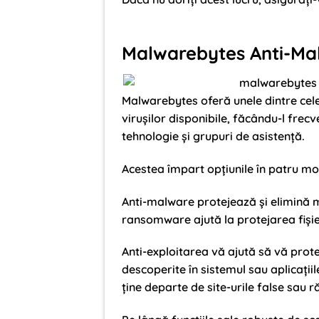
Malwarebytes Anti-Mal
Malwarebytes oferă unele dintre cel
virușilor disponibile, făcându-l frec
tehnologie și grupuri de asistență.
Acestea împart opțiunile în patru mo
Anti-malware protejează și elimină m
ransomware ajută la protejarea fiși
Anti-exploitarea vă ajută să vă prote
descoperite în sistemul sau aplicațiil
ține departe de site-urile false sau r