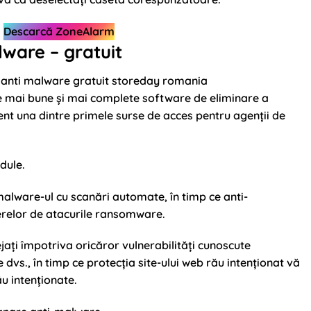
Descarcă ZoneAlarm
ware – gratuit
e mai bune și mai complete software de eliminare a
vent una dintre primele surse de acces pentru agenții de
dule.
alware-ul cu scanări automate, în timp ce anti-
erelor de atacurile ransomware.
jați împotriva oricăror vulnerabilități cunoscute
e dvs., în timp ce protecția site-ului web rău intenționat vă
ău intenționate.