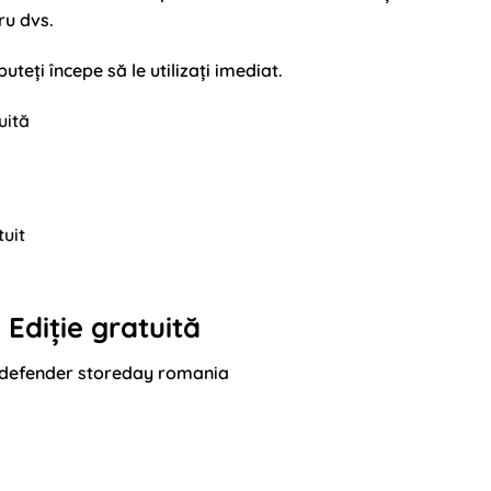
ru dvs.
teți începe să le utilizați imediat.
uită
uit
 Ediție gratuită