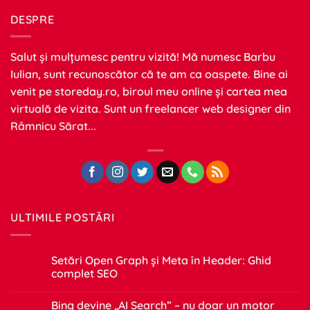
DESPRE
Salut și mulțumesc pentru vizită! Mă numesc Barbu
Iulian, sunt recunoscător că te am ca oaspete. Bine ai
venit pe
storeday.ro
, biroul meu online și cartea mea
virtuală de vizita. Sunt un freelancer web designer din
Râmnicu Sărat...
ULTIMILE POSTĂRI
Setări Open Graph și Meta în Header: Ghid
complet SEO
Niciun
comentariu
Bing devine „AI Search” – nu doar un motor
la