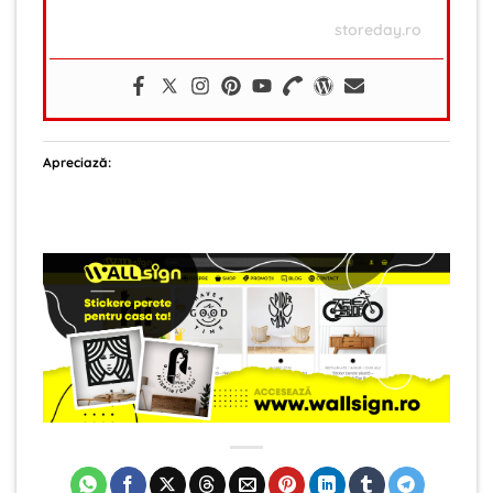
storeday.ro
Apreciază: