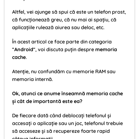
Altfel, vei ajunge să spui că este un telefon prost,
că funcționează greu, că nu mai ai spațiu, că
aplicațiile rulează aiurea sau deloc, etc.
În acest articol ce face parte din categoria
“
Android
“, voi discuta puțin despre
memoria
cache
.
Atenție, nu confundăm cu memorie RAM sau
memoria internă.
Ok, atunci ce anume înseamnă memoria cache
și cât de importantă este ea?
De fiecare dată când deblocați telefonul și
accesați o aplicație sau un joc, telefonul trebuie
să acceseze și să recupereze foarte rapid
câteva informații.