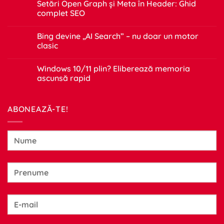
Setări Open Graph și Meta în Header: Ghid
complet SEO
Niciun
comentariu
Bing devine „AI Search” – nu doar un motor
la
Setări
clasic
Open
Graph
Niciun
și
comentariu
Windows 10/11 plin? Eliberează memoria
Meta
la
în
Bing
ascunsă rapid
Header:
devine
Ghid
„AI
Niciun
complet
Search”
comentariu
SEO
–
la
ABONEAZĂ-TE!
nu
Windows
doar
10/11
un
plin?
motor
Eliberează
clasic
memoria
ascunsă
rapid