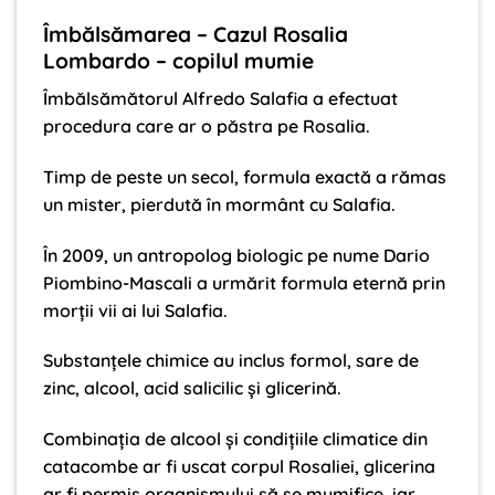
Îmbălsămarea – Cazul Rosalia
Lombardo – copilul mumie
Îmbălsămătorul Alfredo Salafia a efectuat
procedura care ar o păstra pe Rosalia.
Timp de peste un secol, formula exactă a rămas
un mister, pierdută în mormânt cu Salafia.
În 2009, un antropolog biologic pe nume Dario
Piombino-Mascali a urmărit formula eternă prin
morții vii ai lui Salafia.
Substanțele chimice au inclus formol, sare de
zinc, alcool, acid salicilic și glicerină.
Combinația de alcool și condițiile climatice din
catacombe ar fi uscat corpul Rosaliei, glicerina
ar fi permis organismului să se mumifice, iar