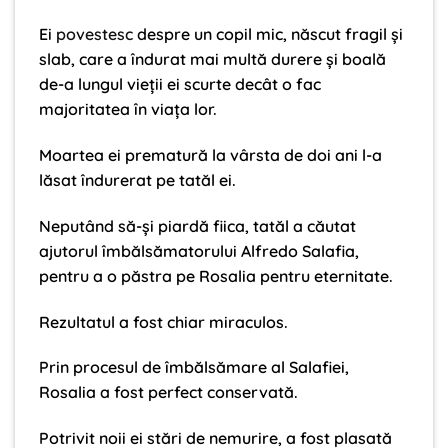
Ei
povestesc
despre un copil mic, născut fragil și
slab, care a îndurat mai multă durere și boală
de-a lungul vieții ei scurte decât o fac
majoritatea în viața lor.
Moartea ei prematură la vârsta de doi ani l-a
lăsat îndurerat pe tatăl ei.
Neputând să-și piardă fiica, tatăl a căutat
ajutorul îmbălsămatorului Alfredo Salafia,
pentru a o păstra pe Rosalia pentru eternitate.
Rezultatul a fost chiar miraculos.
Prin procesul de îmbălsămare al Salafiei,
Rosalia a fost perfect conservată.
Potrivit noii ei stări de nemurire, a fost plasată