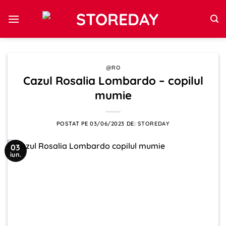
Sari
la
conținut
@RO
Cazul Rosalia Lombardo – copilul
mumie
POSTAT PE
03/06/2023
DE:
STOREDAY
03
iun.