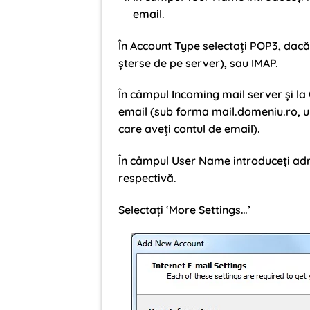
email.
În Account Type selectați POP3, dacă 
șterse de pe server), sau IMAP.
În câmpul Incoming mail server și l
email (sub forma mail.domeniu.ro, u
care aveți contul de email).
În câmpul User Name introduceți a
respectivă.
Selectați ‘More Settings…’