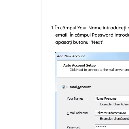
În câmpul Your Name introduceți 
email. În câmpul Password introdu
apăsați butonul ‘Next’.