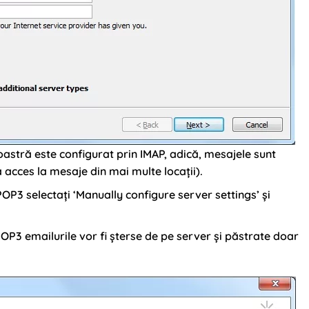
stră este configurat prin IMAP, adică, mesajele sunt
acces la mesaje din mai multe locații).
OP3 selectați ‘Manually configure server settings’ și
POP3 emailurile vor fi șterse de pe server și păstrate doar