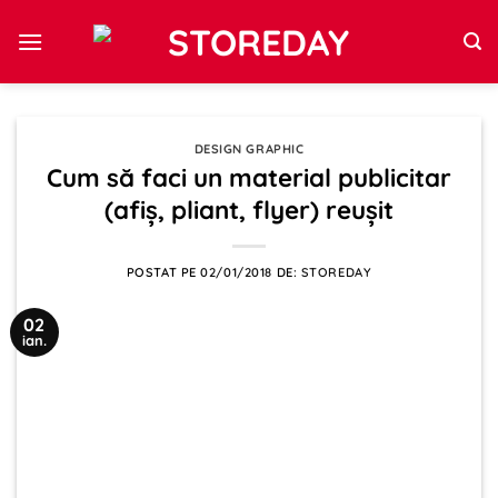
Sari
la
conținut
DESIGN GRAPHIC
Cum să faci un material publicitar
(afiș, pliant, flyer) reușit
POSTAT PE
02/01/2018
DE:
STOREDAY
02
ian.