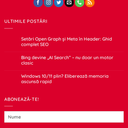
ULTIMILE POSTĂRI
Setări Open Graph și Meta în Header: Ghid
complet SEO
Niciun
comentariu
Bing devine „AI Search” – nu doar un motor
la
Setări
clasic
Open
Graph
Niciun
și
comentariu
Windows 10/11 plin? Eliberează memoria
Meta
la
în
Bing
ascunsă rapid
Header:
devine
Ghid
„AI
Niciun
complet
Search”
comentariu
SEO
–
la
ABONEAZĂ-TE!
nu
Windows
doar
10/11
un
plin?
motor
Eliberează
clasic
memoria
ascunsă
rapid