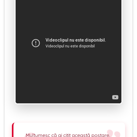
Mulțumesc că ai citit această postare,