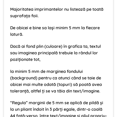
Majoritatea imprimantelor nu listează pe toată
suprafața foii.
De obicei e bine sa lași minim 5 mm la fiecare
latură.
Dacă ai fond plin (culoare) în grafica ta, textul
sau imaginea principală trebuie la rândul lor
poziționate tot,
la minim 5 mm de marginea fondului
(background) pentru ca atunci când se taie de
obicei mai multe odată (topuri) să poată avea
toleranță, altfel ți se va tăia din text/imagine.
“Regula” marginii de 5 mm se aplică de pildă și
la un pliant îndoit în 3 părți egale, dintr-o coală
A4 fată-verso, între text/imagine și pliul propriu-