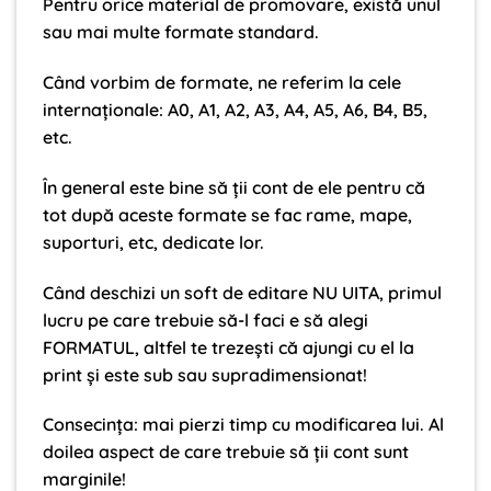
Pentru orice material de promovare, există unul
sau mai multe formate standard.
Când vorbim de formate, ne referim la cele
internaționale: A0, A1, A2, A3, A4, A5, A6, B4, B5,
etc.
În general este bine să ții cont de ele pentru că
tot după aceste formate se fac rame, mape,
suporturi, etc, dedicate lor.
Când deschizi un soft de editare NU UITA, primul
lucru pe care trebuie să-l faci e să alegi
FORMATUL, altfel te trezești că ajungi cu el la
print și este sub sau supradimensionat!
Consecința: mai pierzi timp cu modificarea lui. Al
doilea aspect de care trebuie să ții cont sunt
marginile!