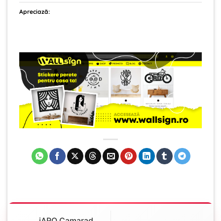
Apreciază:
iARO Camarad.