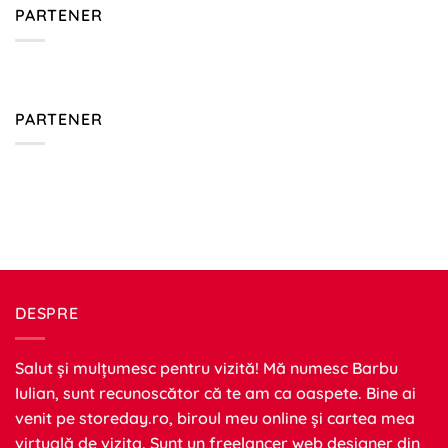
PARTENER
PARTENER
DESPRE
Salut și mulțumesc pentru vizită! Mă numesc Barbu
Iulian, sunt recunoscător că te am ca oaspete. Bine ai
venit pe
storeday.ro
, biroul meu online și cartea mea
virtuală de vizita. Sunt un freelancer web designer din