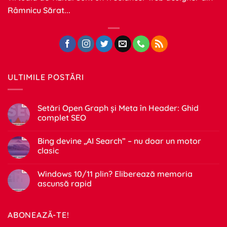
Râmnicu Sărat...
ULTIMILE POSTĂRI
Setări Open Graph și Meta în Header: Ghid
complet SEO
Niciun
comentariu
Bing devine „AI Search” – nu doar un motor
la
Setări
clasic
Open
Graph
Niciun
și
comentariu
Windows 10/11 plin? Eliberează memoria
Meta
la
în
Bing
ascunsă rapid
Header:
devine
Ghid
„AI
Niciun
complet
Search”
comentariu
SEO
–
la
ABONEAZĂ-TE!
nu
Windows
doar
10/11
un
plin?