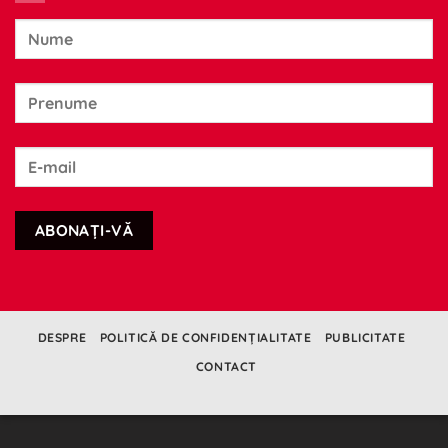
motor
Eliberează
clasic
memoria
ascunsă
rapid
DESPRE
POLITICĂ DE CONFIDENȚIALITATE
PUBLICITATE
CONTACT