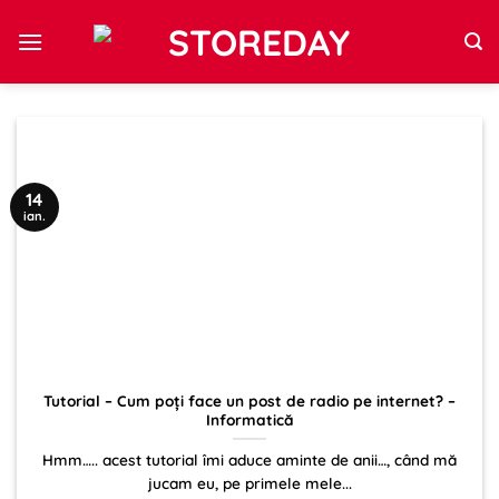
Sari
la
conținut
14
ian.
Tutorial – Cum poți face un post de radio pe internet? –
Informatică
Hmm….. acest tutorial îmi aduce aminte de anii…, când mă
jucam eu, pe primele mele...