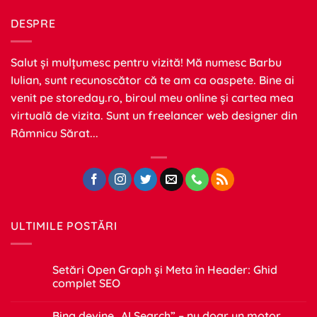
DESPRE
Salut și mulțumesc pentru vizită! Mă numesc Barbu
Iulian, sunt recunoscător că te am ca oaspete. Bine ai
venit pe
storeday.ro
, biroul meu online și cartea mea
virtuală de vizita. Sunt un freelancer web designer din
Râmnicu Sărat...
ULTIMILE POSTĂRI
Setări Open Graph și Meta în Header: Ghid
complet SEO
Niciun
comentariu
Bing devine „AI Search” – nu doar un motor
la