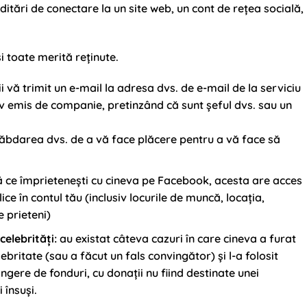
ditări de conectare la un site web, un cont de rețea socială,
i toate merită reținute.
ii vă trimit un e-mail la adresa dvs. de e-mail de la serviciu
iv emis de companie, pretinzând că sunt șeful dvs. sau un
ăbdarea dvs. de a vă face plăcere pentru a vă face să
ă ce împrietenești cu cineva pe Facebook, acesta are acces
ice în contul tău (inclusiv locurile de muncă, locația,
e prieteni)
elebrități:
au existat câteva cazuri în care cineva a furat
ebritate (sau a făcut un fals convingător) și l-a folosit
ngere de fonduri, cu donații nu fiind destinate unei
 însuși.