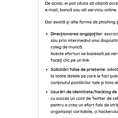
De acolo, ei pot căuta să obțină acre
e-mail, bancă sau alt serviciu online.
Dar există și alte forme de phishing ș
Direcționarea angajaților
: escroc
sau prin intermediul unui dispozit
coleg de muncă.
Aceste eforturi se bazează pe ner
faceți clic pe un link.
Solicitări false de prietenie
: odat
la toate datele pe care le faci publ
conținutul postărilor tale și lista d
Usurări de identitate/hacking de c
cu succes un cont de Twitter de cel
pentru a crea un efort fals de strâ
organizații caritabile, ci hackerului