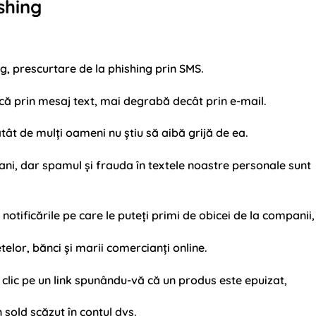
shing
g, prescurtare de la phishing prin SMS.
scă prin mesaj text, mai degrabă decât prin e-mail.
tât de mulți oameni nu știu să aibă grijă de ea.
ani, dar spamul și frauda în textele noastre personale sunt
otificările pe care le puteți primi de obicei de la companii,
etelor, bănci și marii comercianți online.
 clic pe un link spunându-vă că un produs este epuizat,
 sold scăzut în contul dvs.