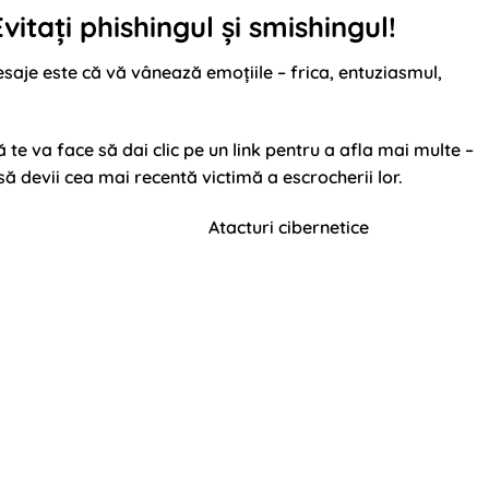
vitați phishingul și smishingul!
aje este că vă vânează emoțiile – frica, entuziasmul,
 te va face să dai clic pe un link pentru a afla mai multe –
să devii cea mai recentă victimă a escrocherii lor.