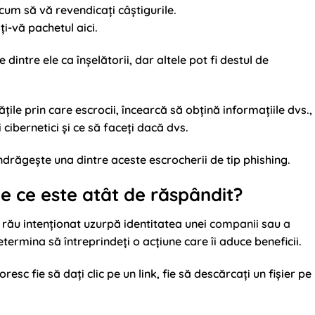
ă cum să vă revendicați câștigurile.
ți-vă pachetul aici.
dintre ele ca înșelătorii, dar altele pot fi destul de
ile prin care escrocii, încearcă să obțină informațiile dvs.,
 cibernetici și ce să faceți dacă dvs.
ndrăgește una dintre aceste escrocherii de tip phishing.
de ce este atât de răspândit?
 rău intenționat uzurpă identitatea unei
companii
sau
a
termina să întreprindeți o acțiune care îi aduce beneficii.
sc fie să dați clic pe un link, fie să descărcați un fișier pe