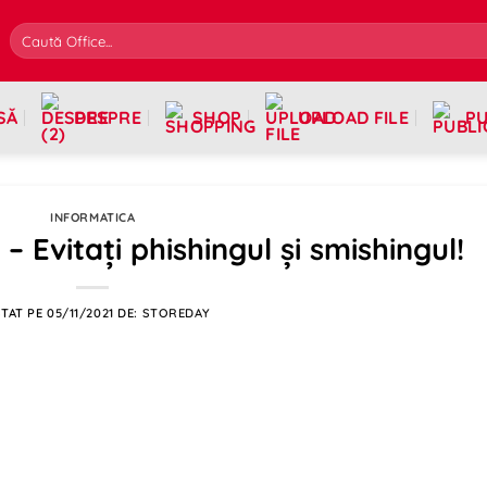
SĂ
DESPRE
SHOP
UPLOAD FILE
PU
INFORMATICA
– Evitați phishingul și smishingul!
TAT PE
05/11/2021
DE:
STOREDAY