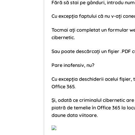
Fără să stai pe gânduri, introdu nume
Cu excepția faptului că nu v-ați cone
Tocmai ați completat un formular web
cibernetic.
Sau poate descărcați un fișier .PDF c
Pare inofensiv, nu?
Cu excepția deschiderii acelui fișier, 
Office 365.
Și, odată ce criminalul cibernetic are
piatră de temelie în Office 365 la lo
daune data viitoare.