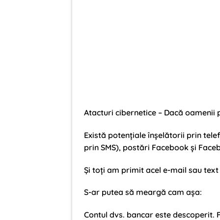
Atacturi cibernetice – Dacă oamenii p
Există potențiale înșelătorii prin tel
prin SMS), postări Facebook și Faceb
Și toți am primit acel e-mail sau text
S-ar putea să meargă cam așa:
Contul dvs. bancar este descoperit. Fa