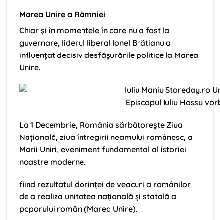
Marea Unire a Râmniei
Chiar și în momentele în care nu a fost la
guvernare,
liderul
liberal
Ionel Brătianu
a
influențat decisiv desfășurările politice la Marea
Unire.
Episcopul Iuliu Hossu vor
La 1 Decembrie, România sărbătoreşte Ziua
Naţională, ziua întregirii neamului românesc, a
Marii Uniri, eveniment
fundamental
al istoriei
noastre moderne,
fiind rezultatul dorinţei de veacuri a românilor
de a realiza unitatea naţională şi statală a
poporului român (Marea Unire).