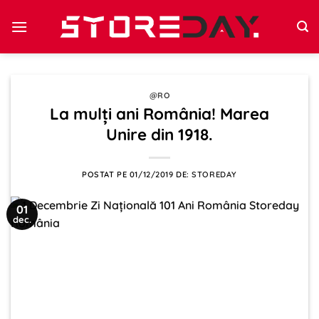
Sari
la
conținut
@RO
La mulți ani România! Marea
Unire din 1918.
POSTAT PE
01/12/2019
DE:
STOREDAY
01
dec.