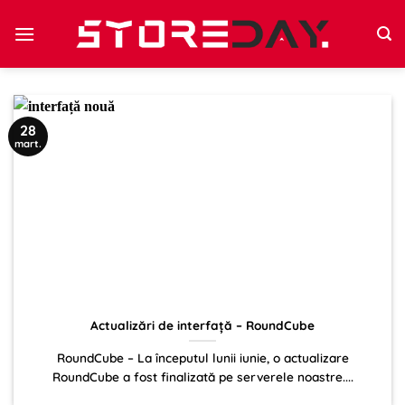
Sari
la
conținut
28
mart.
Actualizări de interfață – RoundCube
RoundCube – La începutul lunii iunie, o actualizare
RoundCube a fost finalizată pe serverele noastre....