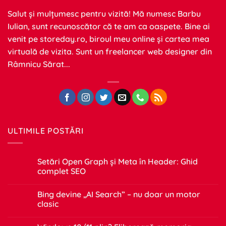
Salut și mulțumesc pentru vizită! Mă numesc Barbu
Iulian, sunt recunoscător că te am ca oaspete. Bine ai
venit pe
storeday.ro
, biroul meu online și cartea mea
virtuală de vizita. Sunt un freelancer web designer din
Râmnicu Sărat...
ULTIMILE POSTĂRI
Setări Open Graph și Meta în Header: Ghid
complet SEO
Niciun
comentariu
Bing devine „AI Search” – nu doar un motor
la
Setări
clasic
Open
Graph
Niciun
și
comentariu