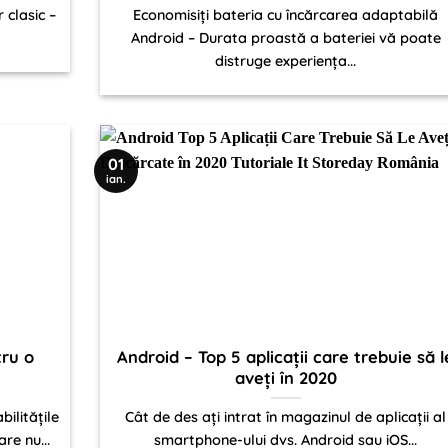
 clasic –
Economisiți bateria cu încărcarea adaptabilă
Android – Durata proastă a bateriei vă poate
distruge experiența...
01
ian.
ru o
Android – Top 5 aplicații care trebuie să l
aveți în 2020
ilitățile
Cât de des ați intrat în magazinul de aplicații al
re nu...
smartphone-ului dvs. Android sau iOS...