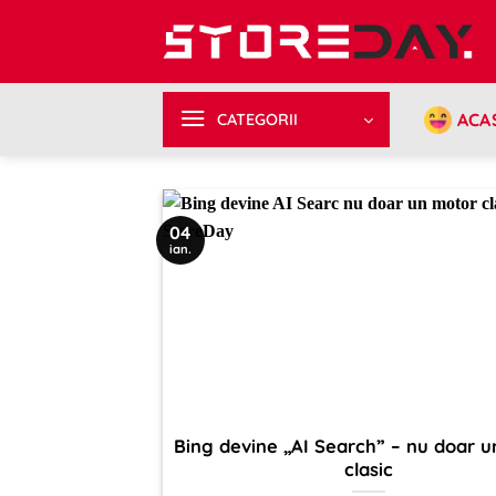
Sari
la
conținut
ACA
CATEGORII
04
ian.
Bing devine „AI Search” – nu doar 
clasic