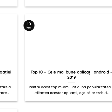
10
ian.
gației
Top 10 – Cele mai bune aplicații android 
2019
izare a
Pentru acest top m-am luat după popularitatea 
are...
utilitatea acestor aplicații, așa că ar trebuii...