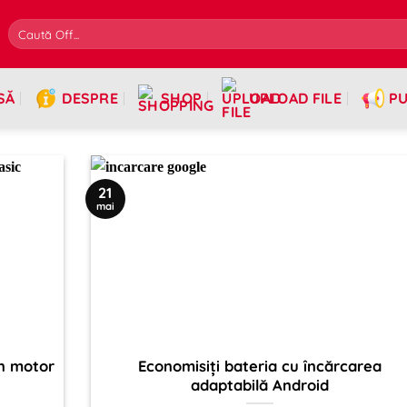
SĂ
DESPRE
SHOP
UPLOAD FILE
PU
21
mai
un motor
Economisiți bateria cu încărcarea
adaptabilă Android