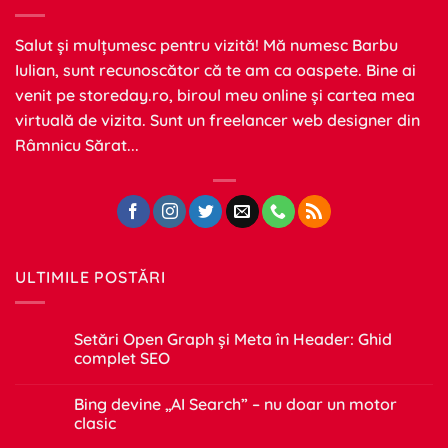
Salut și mulțumesc pentru vizită! Mă numesc Barbu
Iulian, sunt recunoscător că te am ca oaspete. Bine ai
venit pe
storeday.ro
, biroul meu online și cartea mea
virtuală de vizita. Sunt un freelancer web designer din
Râmnicu Sărat...
ULTIMILE POSTĂRI
Setări Open Graph și Meta în Header: Ghid
complet SEO
Niciun
comentariu
Bing devine „AI Search” – nu doar un motor
la
Setări
clasic
Open
Graph
Niciun