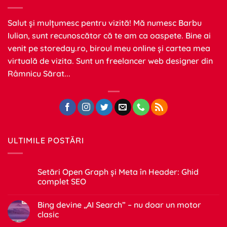
Salut și mulțumesc pentru vizită! Mă numesc Barbu
Iulian, sunt recunoscător că te am ca oaspete. Bine ai
venit pe
storeday.ro
, biroul meu online și cartea mea
virtuală de vizita. Sunt un freelancer web designer din
Râmnicu Sărat...
ULTIMILE POSTĂRI
Setări Open Graph și Meta în Header: Ghid
complet SEO
Niciun
comentariu
Bing devine „AI Search” – nu doar un motor
la
Setări
clasic
Open
Graph
Niciun