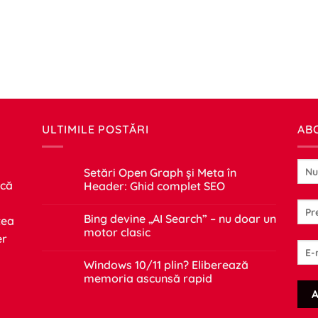
ULTIMILE POSTĂRI
AB
Setări Open Graph și Meta în
 că
Header: Ghid complet SEO
Niciun
comentariu
Bing devine „AI Search” – nu doar un
tea
la
Setări
motor clasic
er
Open
Graph
Niciun
și
comentariu
Windows 10/11 plin? Eliberează
Meta
la
în
Bing
memoria ascunsă rapid
Header:
devine
Ghid
„AI
Niciun
complet
Search”
comentariu
SEO
–
la