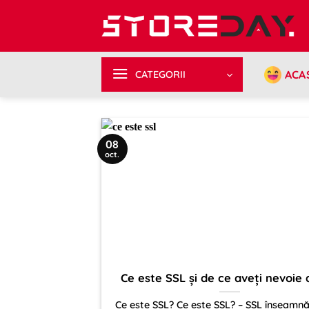
Sari
la
conținut
ACA
CATEGORII
08
oct.
Ce este SSL și de ce aveți nevoie 
Ce este SSL? Ce este SSL? – SSL înseamn