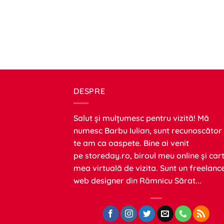
DESPRE
Salut și mulțumesc pentru vizită! Mă
numesc Barbu Iulian, sunt recunoscător
te am ca oaspete. Bine ai venit
pe
storeday.ro
, biroul meu online și car
mea virtuală de vizita. Sunt un freelanc
web designer din Râmnicu Sărat...