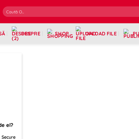
SĂ
DESPRE
SHOP
UPLOAD FILE
PU
de el?
ă Secure