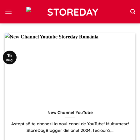
Sari
la
conținut
15
aug.
New Channel YouTube
Aștept să te abonezi la noul canal de YouTube! Mulțumesc!
StoreDayBlogger din anul 2004, fecioară,...