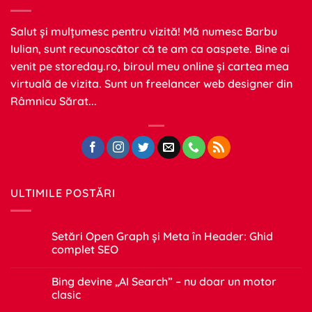
Salut și mulțumesc pentru vizită! Mă numesc Barbu
Iulian, sunt recunoscător că te am ca oaspete. Bine ai
venit pe
storeday.ro
, biroul meu online și cartea mea
virtuală de vizita. Sunt un freelancer web designer din
Râmnicu Sărat...
ULTIMILE POSTĂRI
Setări Open Graph și Meta în Header: Ghid
complet SEO
Niciun
comentariu
Bing devine „AI Search” – nu doar un motor
la
Setări
clasic
Open
Graph
Niciun