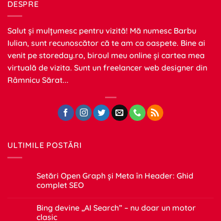
DESPRE
Salut și mulțumesc pentru vizită! Mă numesc Barbu
Iulian, sunt recunoscător că te am ca oaspete. Bine ai
venit pe
storeday.ro
, biroul meu online și cartea mea
virtuală de vizita. Sunt un freelancer web designer din
Râmnicu Sărat...
ULTIMILE POSTĂRI
Setări Open Graph și Meta în Header: Ghid
complet SEO
Niciun
comentariu
Bing devine „AI Search” – nu doar un motor
la
Setări
clasic
Open