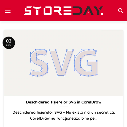
Sari
la
conținut
02
iun.
Deschiderea fișierelor SVG în CorelDraw
Deschiderea fișierelor SVG – Nu există nici un secret că,
CorelDraw nu funcționează bine pe...