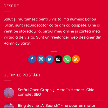
DESPRE
Salut și mulțumesc pentru vizită! Mă numesc Barbu
Iulian, sunt recunoscător că te am ca oaspete. Bine ai
venit pe
storeday.ro
, biroul meu online și cartea mea
virtuală de vizita. Sunt un freelancer web designer din
Râmnicu Sărat...
ULTIMILE POSTĂRI
Setări Open Graph și Meta în Header: Ghid
complet SEO
Niciun
comentariu
Bing devine „AI Search” – nu doar un motor
la