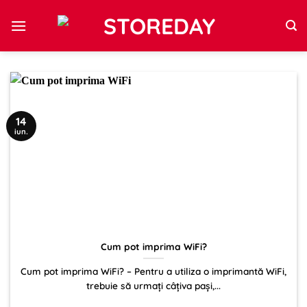
Sari
la
conținut
14
iun.
Cum pot imprima WiFi?
Cum pot imprima WiFi? – Pentru a utiliza o imprimantă WiFi,
trebuie să urmați câțiva pași,...