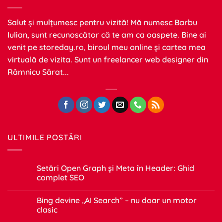
Salut și mulțumesc pentru vizită! Mă numesc Barbu
Iulian, sunt recunoscător că te am ca oaspete. Bine ai
venit pe
storeday.ro
, biroul meu online și cartea mea
virtuală de vizita. Sunt un freelancer web designer din
Râmnicu Sărat...
ULTIMILE POSTĂRI
Setări Open Graph și Meta în Header: Ghid
complet SEO
Niciun
comentariu
Bing devine „AI Search” – nu doar un motor
la
Setări
clasic
Open
Graph
Niciun