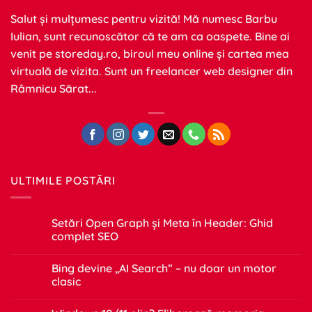
Salut și mulțumesc pentru vizită! Mă numesc Barbu
Iulian, sunt recunoscător că te am ca oaspete. Bine ai
venit pe
storeday.ro
, biroul meu online și cartea mea
virtuală de vizita. Sunt un freelancer web designer din
Râmnicu Sărat...
ULTIMILE POSTĂRI
Setări Open Graph și Meta în Header: Ghid
complet SEO
Niciun
comentariu
Bing devine „AI Search” – nu doar un motor
la
Setări
clasic
Open
Graph
Niciun
și
comentariu