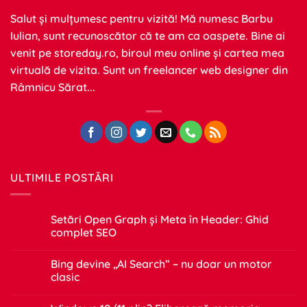
Salut și mulțumesc pentru vizită! Mă numesc Barbu
Iulian, sunt recunoscător că te am ca oaspete. Bine ai
venit pe
storeday.ro
, biroul meu online și cartea mea
virtuală de vizita. Sunt un freelancer web designer din
Râmnicu Sărat...
ULTIMILE POSTĂRI
Setări Open Graph și Meta în Header: Ghid
complet SEO
Niciun
comentariu
Bing devine „AI Search” – nu doar un motor
la
Setări
clasic
Open
Graph
Niciun
și
comentariu