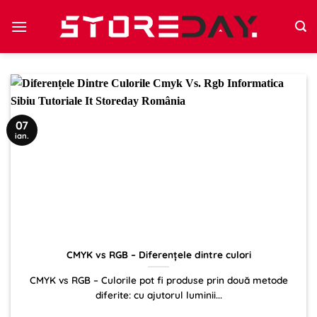
Sari
la
conținut
07
ian.
CMYK vs RGB – Diferențele dintre culori
CMYK vs RGB – Culorile pot fi produse prin două metode
diferite: cu ajutorul luminii...