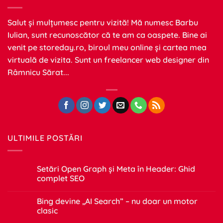
Salut și mulțumesc pentru vizită! Mă numesc Barbu
Iulian, sunt recunoscător că te am ca oaspete. Bine ai
venit pe
storeday.ro
, biroul meu online și cartea mea
virtuală de vizita. Sunt un freelancer web designer din
Râmnicu Sărat...
ULTIMILE POSTĂRI
Setări Open Graph și Meta în Header: Ghid
complet SEO
Niciun
comentariu
Bing devine „AI Search” – nu doar un motor
la
Setări
clasic
Open
Graph
Niciun