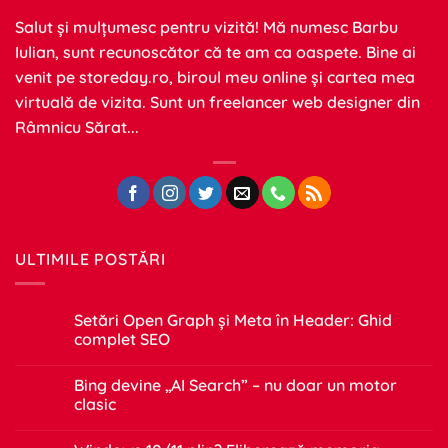
Salut și mulțumesc pentru vizită! Mă numesc Barbu
Iulian, sunt recunoscător că te am ca oaspete. Bine ai
venit pe
storeday.ro
, biroul meu online și cartea mea
virtuală de vizita. Sunt un freelancer web designer din
Râmnicu Sărat...
ULTIMILE POSTĂRI
Setări Open Graph și Meta în Header: Ghid
complet SEO
Niciun
comentariu
Bing devine „AI Search” – nu doar un motor
la
Setări
clasic
Open
Graph
Niciun
și
comentariu