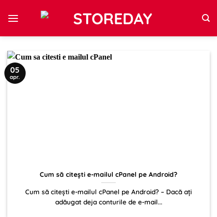
Sari
la
conținut
05
apr.
Cum să citești e-mailul cPanel pe Android?
Cum să citești e-mailul cPanel pe Android? – Dacă ați
adăugat deja conturile de e-mail...