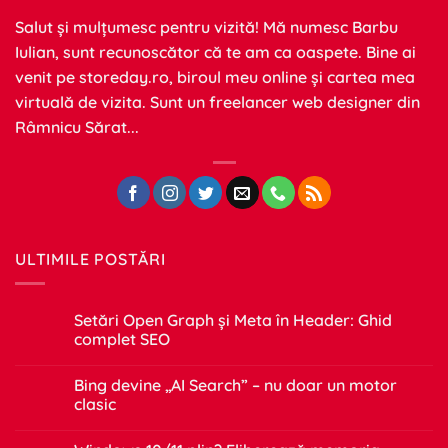
Salut și mulțumesc pentru vizită! Mă numesc Barbu
Iulian, sunt recunoscător că te am ca oaspete. Bine ai
venit pe
storeday.ro
, biroul meu online și cartea mea
virtuală de vizita. Sunt un freelancer web designer din
Râmnicu Sărat...
ULTIMILE POSTĂRI
Setări Open Graph și Meta în Header: Ghid
complet SEO
Niciun
comentariu
Bing devine „AI Search” – nu doar un motor
la
Setări
clasic
Open
Graph
Niciun
și
comentariu