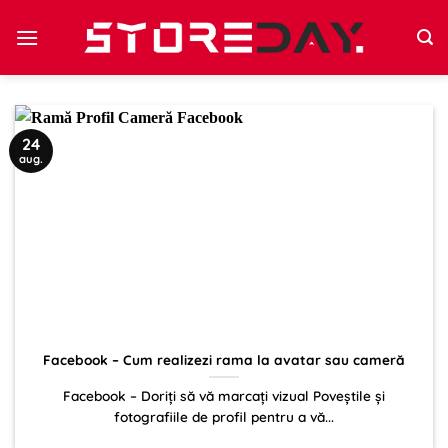
Sari
la
conținut
24
aug.
Facebook – Cum realizezi rama la avatar sau cameră
Facebook – Doriți să vă marcați vizual Poveștile și
fotografiile de profil pentru a vă...