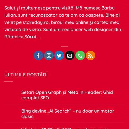
Salut și mulțumesc pentru vizită! Mă numesc Barbu
Iulian, sunt recunoscător că te am ca oaspete. Bine ai
venit pe
storeday.ro
, biroul meu online și cartea mea
virtuală de vizita. Sunt un freelancer web designer din
Râmnicu Sărat...
ULTIMILE POSTĂRI
Setări Open Graph și Meta în Header: Ghid
complet SEO
Niciun
comentariu
Bing devine „AI Search” – nu doar un motor
la
Setări
clasic
Open
Graph
Niciun
și
comentariu