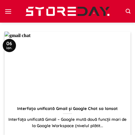
Sari
la
conținut
06
ian.
Interfața unificată Gmail și Google Chat sa lansat
Interfața unificată Gmail – Google mută două funcții mari de
la Google Workspace (nivelul plătit...