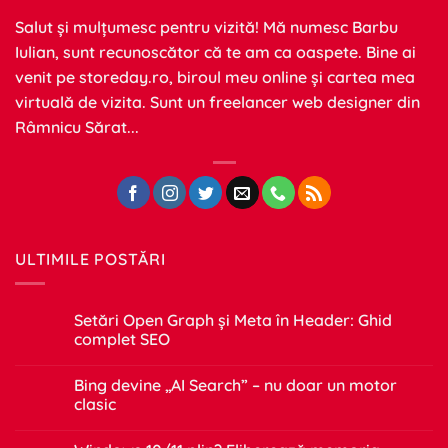
Salut și mulțumesc pentru vizită! Mă numesc Barbu
Iulian, sunt recunoscător că te am ca oaspete. Bine ai
venit pe
storeday.ro
, biroul meu online și cartea mea
virtuală de vizita. Sunt un freelancer web designer din
Râmnicu Sărat...
ULTIMILE POSTĂRI
Setări Open Graph și Meta în Header: Ghid
complet SEO
Niciun
comentariu
Bing devine „AI Search” – nu doar un motor
la
Setări
clasic
Open
Graph
Niciun
și
comentariu