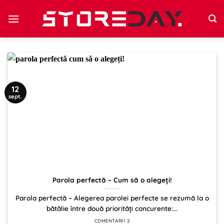
Sari
la
conținut
12
sept.
Parola perfectă – Cum să o alegeți!
Parola perfectă – Alegerea parolei perfecte se rezumă la o
bătălie între două priorități concurente:...
COMENTARII 2