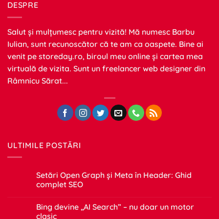
DESPRE
Salut și mulțumesc pentru vizită! Mă numesc Barbu
Iulian, sunt recunoscător că te am ca oaspete. Bine ai
venit pe
storeday.ro
, biroul meu online și cartea mea
virtuală de vizita. Sunt un freelancer web designer din
Râmnicu Sărat...
ULTIMILE POSTĂRI
Setări Open Graph și Meta în Header: Ghid
complet SEO
Niciun
comentariu
Bing devine „AI Search” – nu doar un motor
la
Setări
clasic