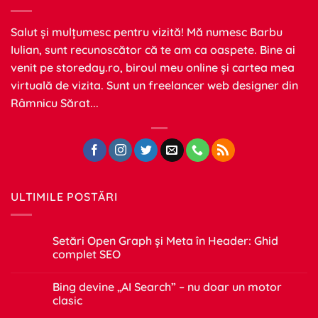
Salut și mulțumesc pentru vizită! Mă numesc Barbu
Iulian, sunt recunoscător că te am ca oaspete. Bine ai
venit pe
storeday.ro
, biroul meu online și cartea mea
virtuală de vizita. Sunt un freelancer web designer din
Râmnicu Sărat...
ULTIMILE POSTĂRI
Setări Open Graph și Meta în Header: Ghid
complet SEO
Niciun
comentariu
Bing devine „AI Search” – nu doar un motor
la
Setări
clasic
Open
Graph
Niciun