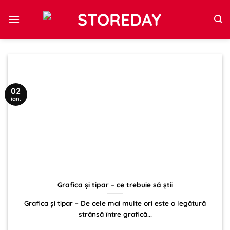
Sari
la
conținut
02
ian.
Grafica și tipar – ce trebuie să știi
Grafica și tipar – De cele mai multe ori este o legătură
strânsă între grafică...