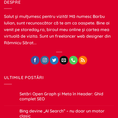
DESPRE
Salut și mulțumesc pentru vizită! Mă numesc Barbu
Iulian, sunt recunoscător că te am ca oaspete. Bine ai
venit pe
storeday.ro
, biroul meu online și cartea mea
virtuală de vizita. Sunt un freelancer web designer din
Râmnicu Sărat...
ULTIMILE POSTĂRI
Setări Open Graph și Meta în Header: Ghid
complet SEO
Niciun
comentariu
Bing devine „AI Search” – nu doar un motor
la
Setări
clasic
Open