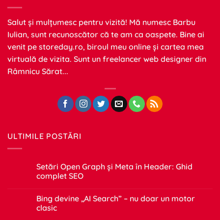
Salut și mulțumesc pentru vizită! Mă numesc Barbu
Iulian, sunt recunoscător că te am ca oaspete. Bine ai
venit pe
storeday.ro
, biroul meu online și cartea mea
virtuală de vizita. Sunt un freelancer web designer din
Râmnicu Sărat...
ULTIMILE POSTĂRI
Setări Open Graph și Meta în Header: Ghid
complet SEO
Niciun
comentariu
Bing devine „AI Search” – nu doar un motor
la
Setări
clasic
Open
Graph
Niciun