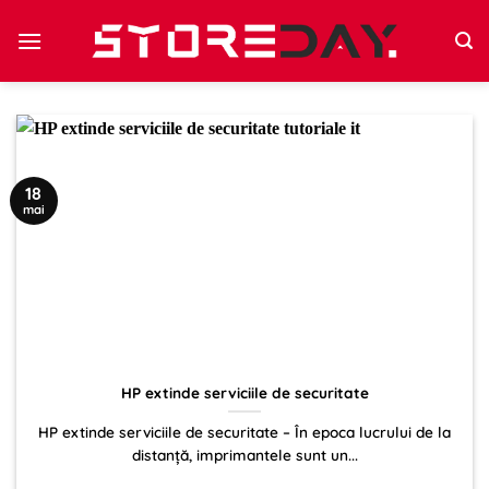
Sari
la
conținut
18
mai
HP extinde serviciile de securitate
HP extinde serviciile de securitate – În epoca lucrului de la
distanță, imprimantele sunt un...