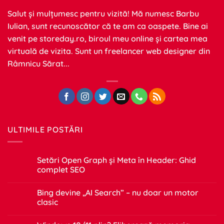
Salut și mulțumesc pentru vizită! Mă numesc Barbu
Iulian, sunt recunoscător că te am ca oaspete. Bine ai
venit pe
storeday.ro
, biroul meu online și cartea mea
virtuală de vizita. Sunt un freelancer web designer din
Râmnicu Sărat...
ULTIMILE POSTĂRI
Setări Open Graph și Meta în Header: Ghid
complet SEO
Niciun
comentariu
Bing devine „AI Search” – nu doar un motor
la
Setări
clasic
Open
Graph
Niciun
și
comentariu