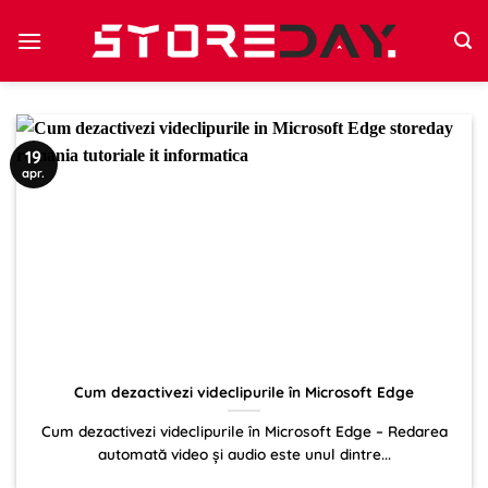
Sari
la
conținut
19
apr.
Cum dezactivezi videclipurile în Microsoft Edge
Cum dezactivezi videclipurile în Microsoft Edge – Redarea
automată video și audio este unul dintre...