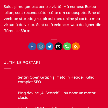
Salut și mulțumesc pentru vizită! Mă numesc Barbu
Iulian, sunt recunoscător că te am ca oaspete. Bine ai
venit pe
storeday.ro
, biroul meu online și cartea mea
virtuală de vizita. Sunt un freelancer web designer din
Râmnicu Sărat...
ULTIMILE POSTĂRI
Setări Open Graph și Meta în Header: Ghid
complet SEO
Niciun
comentariu
Bing devine „AI Search” – nu doar un motor
la
Setări
clasic
Open
Graph
Niciun
și
comentariu