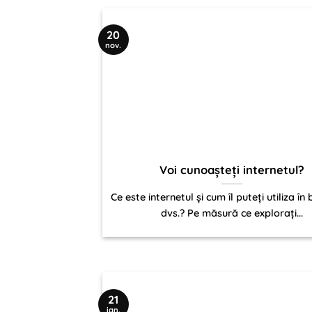
20
nov.
Voi cunoașteți internetul?
Ce este internetul și cum îl puteți utiliza în 
dvs.? Pe măsură ce explorați...
21
ian.