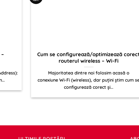
 –
Cum se configurează/optimizează corec
routerul wireless – Wi-Fi
Address):
Majoritatea dintre noi folosim acasă o
...
conexiune Wi-Fi (wireless), dar puțini știm cum s
configurează corect și...
ULTIMILE POSTĂRI
AB