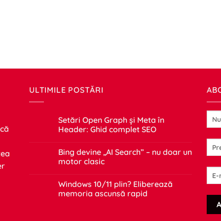
ULTIMILE POSTĂRI
AB
Setări Open Graph și Meta în
 că
Header: Ghid complet SEO
Niciun
comentariu
Bing devine „AI Search” – nu doar un
tea
la
Setări
motor clasic
er
Open
Graph
Niciun
și
comentariu
Windows 10/11 plin? Eliberează
Meta
la
în
Bing
memoria ascunsă rapid
Header:
devine
Ghid
„AI
Niciun
complet
Search”
comentariu
SEO
–
la