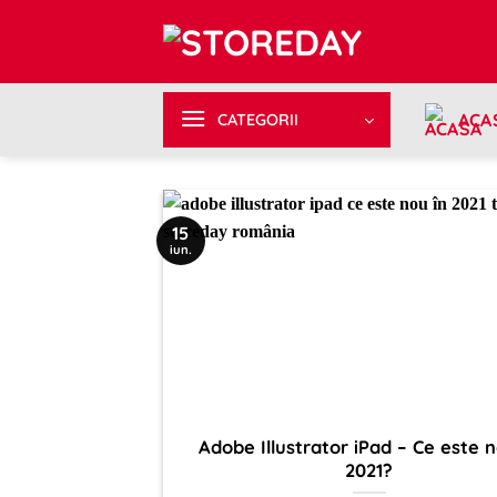
Sari
la
conținut
ACA
CATEGORII
15
iun.
Adobe Illustrator iPad – Ce este n
2021?