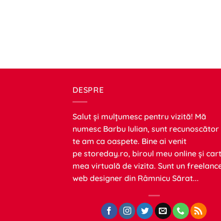
DESPRE
Salut și mulțumesc pentru vizită! Mă
numesc Barbu Iulian, sunt recunoscător
te am ca oaspete. Bine ai venit
pe
storeday.ro
, biroul meu online și car
mea virtuală de vizita. Sunt un freelanc
web designer din Râmnicu Sărat...