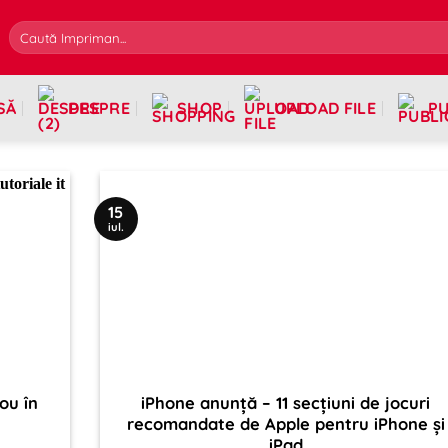
SĂ
DESPRE
SHOP
UPLOAD FILE
PU
15
iul.
ou în
iPhone anunță – 11 secțiuni de jocuri
recomandate de Apple pentru iPhone și
iPad