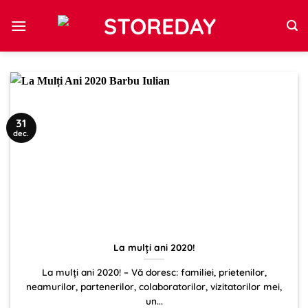
Sari
la
conținut
31
dec.
La mulți ani 2020!
La mulți ani 2020! – Vă doresc: familiei, prietenilor,
neamurilor, partenerilor, colaboratorilor, vizitatorilor mei,
un...