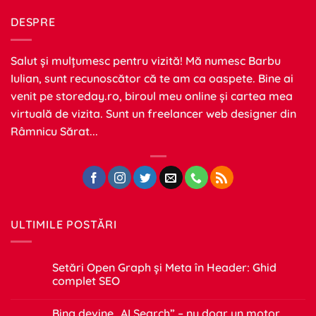
DESPRE
Salut și mulțumesc pentru vizită! Mă numesc Barbu
Iulian, sunt recunoscător că te am ca oaspete. Bine ai
venit pe
storeday.ro
, biroul meu online și cartea mea
virtuală de vizita. Sunt un freelancer web designer din
Râmnicu Sărat...
ULTIMILE POSTĂRI
Setări Open Graph și Meta în Header: Ghid
complet SEO
Niciun
comentariu
Bing devine „AI Search” – nu doar un motor
la