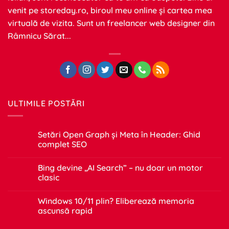
venit pe
storeday.ro
, biroul meu online și cartea mea
virtuală de vizita. Sunt un freelancer web designer din
Râmnicu Sărat...
ULTIMILE POSTĂRI
Setări Open Graph și Meta în Header: Ghid
complet SEO
Niciun
comentariu
Bing devine „AI Search” – nu doar un motor
la
Setări
clasic
Open
Graph
Niciun
și
comentariu
Windows 10/11 plin? Eliberează memoria
Meta
la
în
Bing
ascunsă rapid
Header:
devine
Ghid
„AI
Niciun
complet
Search”
comentariu