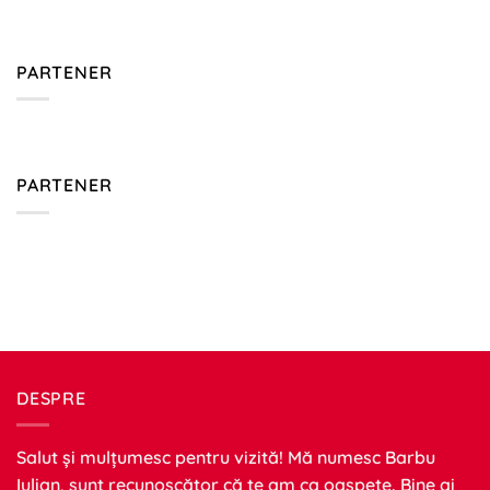
PARTENER
PARTENER
DESPRE
Salut și mulțumesc pentru vizită! Mă numesc Barbu
Iulian, sunt recunoscător că te am ca oaspete. Bine ai