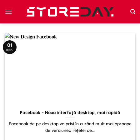
Sari
la
conținut
01
apr.
Facebook – Noua interfață desktop, mai rapidă
Facebook de pe desktop va privi în curând mult mai aproape
de versiunea rețelei de...