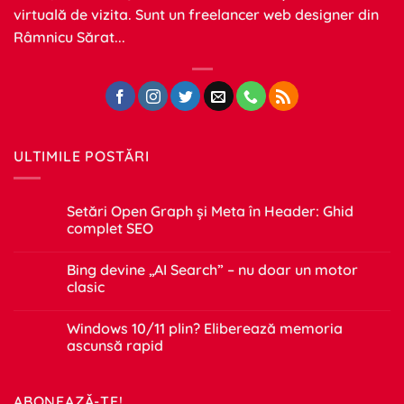
virtuală de vizita. Sunt un freelancer web designer din
Râmnicu Sărat...
ULTIMILE POSTĂRI
Setări Open Graph și Meta în Header: Ghid
complet SEO
Niciun
comentariu
Bing devine „AI Search” – nu doar un motor
la
Setări
clasic
Open
Graph
Niciun
și
comentariu
Windows 10/11 plin? Eliberează memoria
Meta
la
în
Bing
ascunsă rapid
Header:
devine
Ghid
„AI
Niciun
complet
Search”
comentariu
SEO
–
la
ABONEAZĂ-TE!
nu
Windows