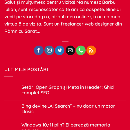
Salut și mulțumesc pentru vizită! Mă numesc Barbu
Iulian, sunt recunoscător că te am ca oaspete. Bine ai
venit pe
storeday.ro
, biroul meu online și cartea mea
virtuală de vizita. Sunt un freelancer web designer din
Râmnicu Sărat...
ULTIMILE POSTĂRI
Setări Open Graph și Meta în Header: Ghid
complet SEO
Niciun
comentariu
Bing devine „AI Search” – nu doar un motor
la
Setări
clasic
Open
Graph
Niciun
și
comentariu
Windows 10/11 plin? Eliberează memoria
Meta
la
în
Bing