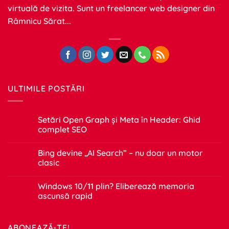
virtuală de vizita. Sunt un freelancer web designer din
Râmnicu Sărat...
ULTIMILE POSTĂRI
Setări Open Graph și Meta în Header: Ghid
complet SEO
Niciun
comentariu
Bing devine „AI Search” – nu doar un motor
la
Setări
clasic
Open
Graph
Niciun
și
comentariu
Windows 10/11 plin? Eliberează memoria
Meta
la
în
Bing
ascunsă rapid
Header:
devine
Ghid
„AI
Niciun
complet
Search”
comentariu
SEO
–
la
ABONEAZĂ-TE!
nu
Windows