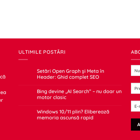
ULTIMILE POSTĂRI
AB
Setări Open Graph și Meta în
 că
Header: Ghid complet SEO
Niciun
comentariu
Bing devine „AI Search” – nu doar un
tea
la
Setări
motor clasic
er
Open
Graph
Niciun
și
comentariu
Windows 10/11 plin? Eliberează
Meta
la
în
Bing
memoria ascunsă rapid
Header:
devine
Ghid
„AI
Niciun
complet
Search”
comentariu
SEO
–
la
nu
Windows