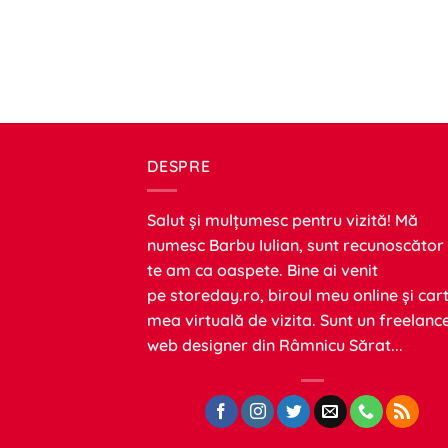
DESPRE
Salut și mulțumesc pentru vizită! Mă
numesc Barbu Iulian, sunt recunoscător
te am ca oaspete. Bine ai venit
pe
storeday.ro
, biroul meu online și car
mea virtuală de vizita. Sunt un freelanc
web designer din Râmnicu Sărat...