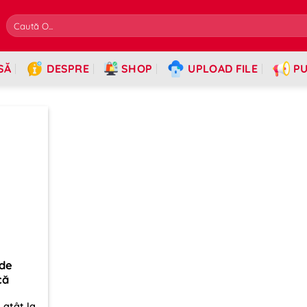
SĂ
DESPRE
SHOP
UPLOAD FILE
PU
 de
că
 atât la