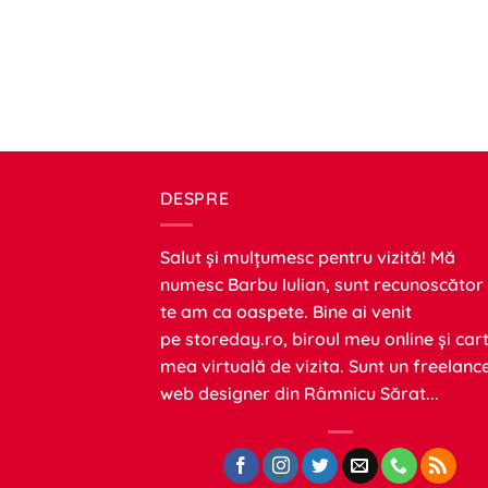
DESPRE
Salut și mulțumesc pentru vizită! Mă
numesc Barbu Iulian, sunt recunoscător
te am ca oaspete. Bine ai venit
pe
storeday.ro
, biroul meu online și car
mea virtuală de vizita. Sunt un freelanc
web designer din Râmnicu Sărat...