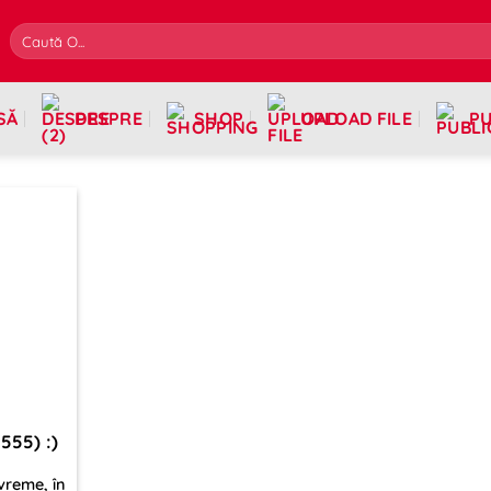
SĂ
DESPRE
SHOP
UPLOAD FILE
PU
555) :)
vreme, în