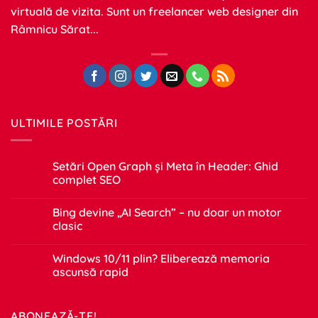
virtuală de vizita. Sunt un freelancer web designer din
Râmnicu Sărat...
ULTIMILE POSTĂRI
Setări Open Graph și Meta în Header: Ghid
complet SEO
Niciun
comentariu
Bing devine „AI Search” – nu doar un motor
la
Setări
clasic
Open
Graph
Niciun
și
comentariu
Windows 10/11 plin? Eliberează memoria
Meta
la
în
Bing
ascunsă rapid
Header:
devine
Ghid
„AI
Niciun
complet
Search”
comentariu
SEO
–
la
ABONEAZĂ-TE!
nu
Windows