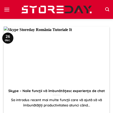
Sari
la
conținut
26
dec.
Skype – Noile funcții vă îmbunătățesc experiența de chat
Sa introdus recent mai multe funcții care vă ajută să vă
îmbunătățiți productivitatea atunci când...