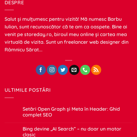
DESPRE
Salut și mulțumesc pentru vizită! Mă numesc Barbu
Iulian, sunt recunoscător că te am ca oaspete. Bine ai
venit pe
storeday.ro
, biroul meu online și cartea mea
virtuală de vizita. Sunt un freelancer web designer din
Râmnicu Sărat...
ULTIMILE POSTĂRI
Setări Open Graph și Meta în Header: Ghid
complet SEO
Niciun
comentariu
Bing devine „AI Search” – nu doar un motor
la
Setări
clasic
Open