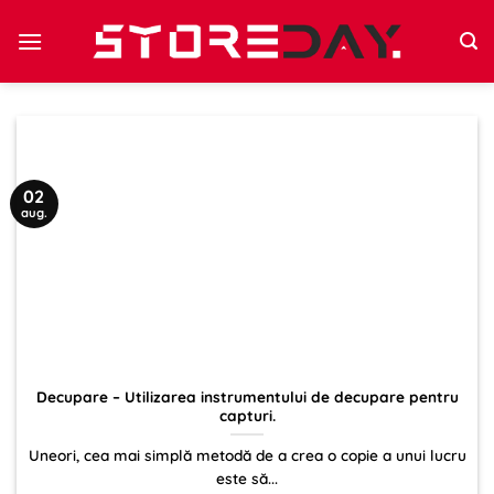
Sari
la
conținut
02
aug.
Decupare – Utilizarea instrumentului de decupare pentru
capturi.
Uneori, cea mai simplă metodă de a crea o copie a unui lucru
este să...