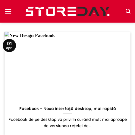
Sari
la
conținut
01
apr.
Facebook – Noua interfață desktop, mai rapidă
Facebook de pe desktop va privi în curând mult mai aproape
de versiunea rețelei de...