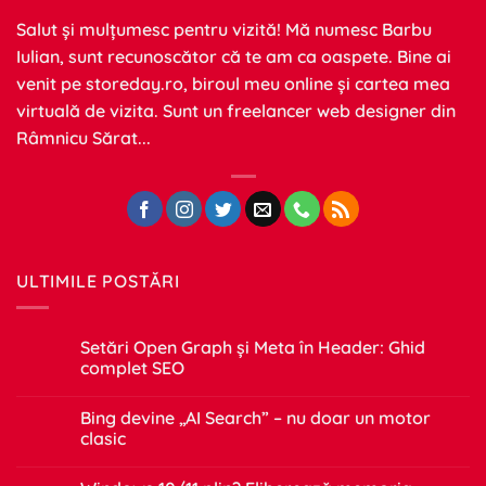
Salut și mulțumesc pentru vizită! Mă numesc Barbu
Iulian, sunt recunoscător că te am ca oaspete. Bine ai
venit pe
storeday.ro
, biroul meu online și cartea mea
virtuală de vizita. Sunt un freelancer web designer din
Râmnicu Sărat...
ULTIMILE POSTĂRI
Setări Open Graph și Meta în Header: Ghid
complet SEO
Niciun
comentariu
Bing devine „AI Search” – nu doar un motor
la
Setări
clasic
Open
Graph
Niciun
și
comentariu