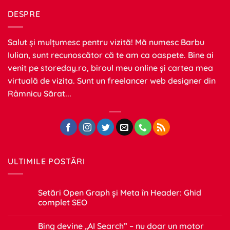
DESPRE
Salut și mulțumesc pentru vizită! Mă numesc Barbu
Iulian, sunt recunoscător că te am ca oaspete. Bine ai
venit pe
storeday.ro
, biroul meu online și cartea mea
virtuală de vizita. Sunt un freelancer web designer din
Râmnicu Sărat...
ULTIMILE POSTĂRI
Setări Open Graph și Meta în Header: Ghid
complet SEO
Niciun
comentariu
Bing devine „AI Search” – nu doar un motor
la