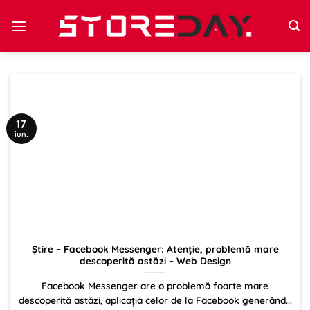
Sari
la
conținut
17
iun.
Știre – Facebook Messenger: Atenție, problemă mare
descoperită astăzi – Web Design
Facebook Messenger are o problemă foarte mare
descoperită astăzi, aplicația celor de la Facebook generând...