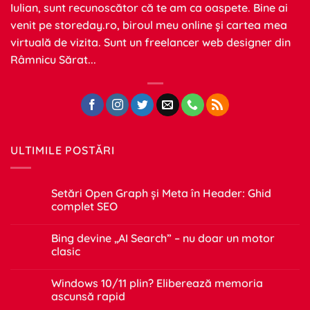
Iulian, sunt recunoscător că te am ca oaspete. Bine ai
venit pe
storeday.ro
, biroul meu online și cartea mea
virtuală de vizita. Sunt un freelancer web designer din
Râmnicu Sărat...
ULTIMILE POSTĂRI
Setări Open Graph și Meta în Header: Ghid
complet SEO
Niciun
comentariu
Bing devine „AI Search” – nu doar un motor
la
Setări
clasic
Open
Graph
Niciun
și
comentariu
Windows 10/11 plin? Eliberează memoria
Meta
la
în
Bing
ascunsă rapid
Header:
devine
Ghid
„AI