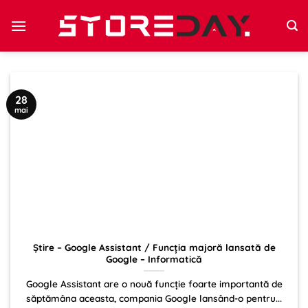
Sari
la
conținut
28
mai
Știre – Google Assistant / Funcția majoră lansată de
Google – Informatică
Google Assistant are o nouă funcție foarte importantă de
săptămâna aceasta, compania Google lansând-o pentru...