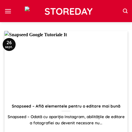
Sari
la
conținut
26
sept.
Snapseed – Află elementele pentru o editare mai bună
Snapseed – Odată cu apariția Instagram, abilitățile de editare
a fotografiei au devenit necesare nu...