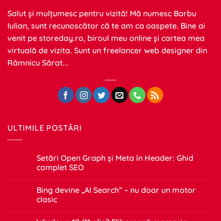
Salut și mulțumesc pentru vizită! Mă numesc Barbu
Iulian, sunt recunoscător că te am ca oaspete. Bine ai
venit pe
storeday.ro
, biroul meu online și cartea mea
virtuală de vizita. Sunt un freelancer web designer din
Râmnicu Sărat...
ULTIMILE POSTĂRI
Setări Open Graph și Meta în Header: Ghid
complet SEO
Niciun
comentariu
Bing devine „AI Search” – nu doar un motor
la
Setări
clasic
Open
Graph
Niciun
și
comentariu